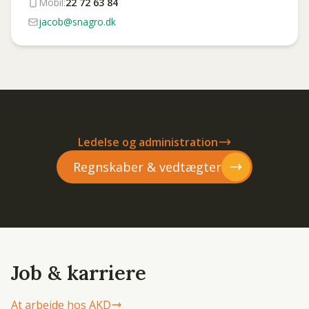
Mobil:
22 72 63 84
jacob@snagro.dk
Ledelse og administration
Regnskaber & vedtægter
Job & karriere
At arbejde hos AKD