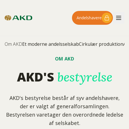
Spring til hovedindhold
Andelshavere
Om AKD
Et moderne andelsselskab
Cirkulær produktion
An
OM AKD
AKD'S
bestyrelse
AKD's bestyrelse består af syv andelshavere,
der er valgt af generalforsamlingen.
Bestyrelsen varetager den overordnede ledelse
af selskabet.