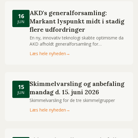
AKD's generalforsamling:
16
Markant lyspunkt midt i stadig
JUN
flere udfordringer
En ny, innovativ teknologi skabte optimisme da
AKD afholdt generalforsamling for
regnskabsåret ’25/’26.
Læs hele nyheden
→
Skimmelvarsling og anbefaling
15
mandag d. 15. juni 2026
JUN
Skimmelvarsling for de tre skimmelgrupper
Læs hele nyheden
→