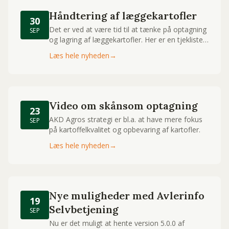
Håndtering af læggekartofler
30
Det er ved at være tid til at tænke på optagning
SEP
og lagring af læggekartofler. Her er en tjekliste
til håndtering af jeres egne læggekartofler
Læs hele nyheden
→
Video om skånsom optagning
23
AKD Agros strategi er bl.a. at have mere fokus
SEP
på kartoffelkvalitet og opbevaring af kartofler.
Læs hele nyheden
→
Nye muligheder med Avlerinfo
19
Selvbetjening
SEP
Nu er det muligt at hente version 5.0.0 af