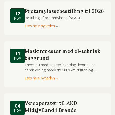
måske den helt rigtige for d
Protamylassebestilling til 2026
17
Bestilling af protamylasse fra AKD
NOV
Læs hele nyheden
→
Maskinmester med el-teknisk
11
baggrund
NOV
Trives du med en travl hverdag, hvor du er
hands-on og medvirker til sikre driften og
maksimal oppetid, og samtidigt har et løbende
Læs hele nyheden
→
har fokus på at identificere områder for
optimering og forbedring?
Vejeoperatør til AKD
04
Midtjylland i Brande
NOV