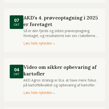
AKD’s 4. prøveoptagning i 2025
07
er foretaget
OKT
Så er den fjerde og sidste prøveoptagning
foretaget, og resultaterne kan ses i tabellerne
under Prøveoptagninger.
Læs hele nyheden
→
Video om sikker opbevaring af
04
kartofler
OKT
AKD Agros strategi er bl.a. at have mere fokus
på kartoffelkvalitet og opbevaring af kartofler.
Læs hele nyheden
→