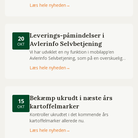
Læs hele nyheden
→
Leverings-påmindelser i
20
Avlerinfo Selvbetjening
OKT
Vi har udviklet en ny funktion i mobilapp’en
Avlerinfo Selvbetjening, som på en overskuelig
måde minder alle jer, der er selvkørere om,
Læs hele nyheden
→
hvor langt I er nået med jeres indkaldelse.
Bekæmp ukrudt i næste års
15
kartoffelmarker
OKT
Kontroller ukrudtet i det kommende års
kartoffelmarker allerede nu.
Læs hele nyheden
→