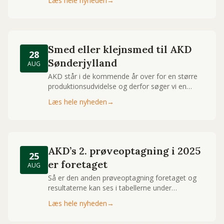
Læs hele nyheden
→
Smed eller klejnsmed til AKD
28
Sønderjylland
AUG
AKD står i de kommende år over for en større
produktionsudvidelse og derfor søger vi en
engageret og selvstændig medarbejder til vores
Læs hele nyheden
→
vedligeholdelsesteam på fabrikken i Toftlund.
AKD’s 2. prøveoptagning i 2025
25
er foretaget
AUG
Så er den anden prøveoptagning foretaget og
resultaterne kan ses i tabellerne under
Prøveoptagninger.
Læs hele nyheden
→