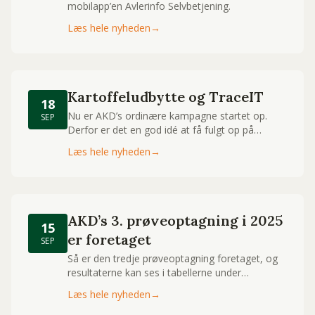
mobilapp’en Avlerinfo Selvbetjening.
Læs hele nyheden
→
Kartoffeludbytte og TraceIT
18
Nu er AKD’s ordinære kampagne startet op.
SEP
Derfor er det en god idé at få fulgt op på
kartoffeludbytte.dk, så det er opdateret fra
Læs hele nyheden
→
starten af. Hent en kort vejledning i
kartoffelbranchens IT-programmer her.
AKD’s 3. prøveoptagning i 2025
15
er foretaget
SEP
Så er den tredje prøveoptagning foretaget, og
resultaterne kan ses i tabellerne under
Prøveoptagninger.
Læs hele nyheden
→