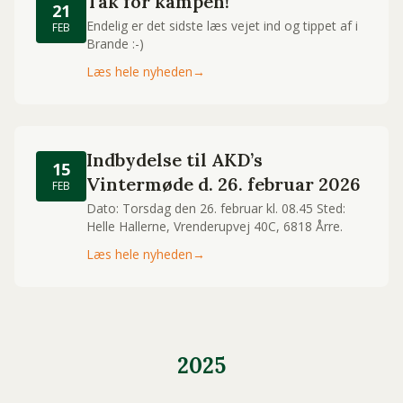
Tak for kampen!
21
Endelig er det sidste læs vejet ind og tippet af i
FEB
Brande :-)
Læs hele nyheden
→
Indbydelse til AKD’s
15
Vintermøde d. 26. februar 2026
FEB
Dato: Torsdag den 26. februar kl. 08.45 Sted:
Helle Hallerne, Vrenderupvej 40C, 6818 Årre.
Læs hele nyheden
→
2025