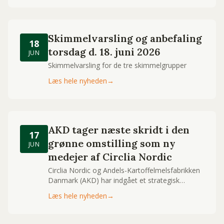
Skimmelvarsling og anbefaling
18
torsdag d. 18. juni 2026
JUN
Skimmelvarsling for de tre skimmelgrupper
Læs hele nyheden
→
AKD tager næste skridt i den
17
grønne omstilling som ny
JUN
medejer af Circlia Nordic
Circlia Nordic og Andels-Kartoffelmelsfabrikken
Danmark (AKD) har indgået et strategisk
partnerskab. Det betyder, at Circlia Nordics
Læs hele nyheden
→
HTL-teknologi nu bliver udnyttet kommercielt
med etablering af ​​et fuldskala HTL-anlæg på en
af AKD's fabrikker.