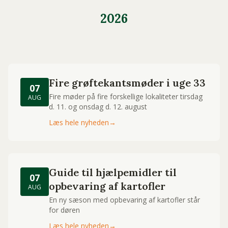
2026
Fire grøftekantsmøder i uge 33
07
Fire møder på fire forskellige lokaliteter tirsdag
AUG
d. 11. og onsdag d. 12. august
Læs hele nyheden
→
Guide til hjælpemidler til
07
opbevaring af kartofler
AUG
En ny sæson med opbevaring af kartofler står
for døren
Læs hele nyheden
→