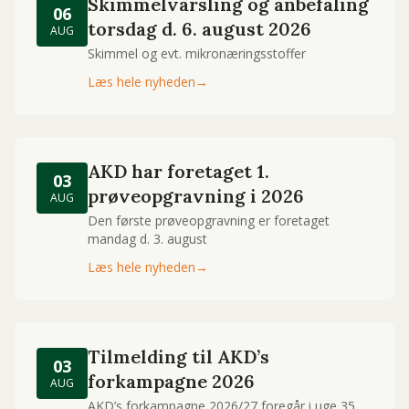
Skimmelvarsling og anbefaling
06
torsdag d. 6. august 2026
AUG
Skimmel og evt. mikronæringsstoffer
Læs hele nyheden
→
AKD har foretaget 1.
03
prøveopgravning i 2026
AUG
Den første prøveopgravning er foretaget
mandag d. 3. august
Læs hele nyheden
→
Tilmelding til AKD’s
03
forkampagne 2026
AUG
AKD’s forkampagne 2026/27 foregår i uge 35