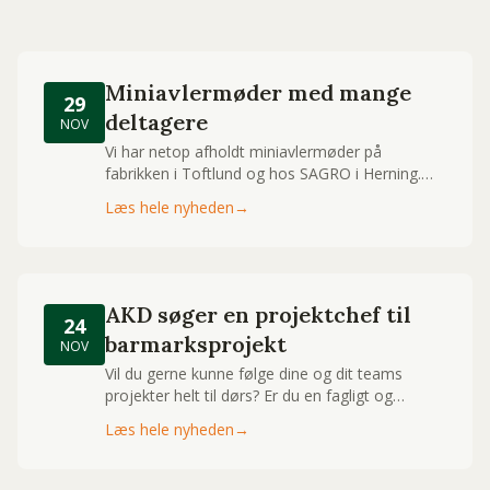
Miniavlermøder med mange
29
deltagere
NOV
Vi har netop afholdt miniavlermøder på
fabrikken i Toftlund og hos SAGRO i Herning.
Det var en stor succes med mere end 220
Læs hele nyheden
→
deltagere.
AKD søger en projektchef til
24
barmarksprojekt
NOV
Vil du gerne kunne følge dine og dit teams
projekter helt til dørs? Er du en fagligt og
erfaringsmæssigt velfunderet projektchef, der
Læs hele nyheden
→
naturligt søger ansvar og indflydelse – og har
lyst til at være med på en spændende vækst-
og udviklingsrejse? Så er denne stilling i AKD