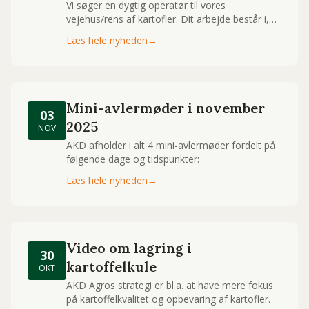
Vi søger en dygtig operatør til vores
vejehus/rens af kartofler. Dit arbejde består i,
sammen med 3 dedikerede kolleger, at
Læs hele nyheden
→
foretage indvejning og kvalitetskontrol af
kartofler til vores produktion. I vejehuset er du
vores ansigt og kontaktflade ud mod vores
avlere.
Mini-avlermøder i november
03
2025
NOV
AKD afholder i alt 4 mini-avlermøder fordelt på
følgende dage og tidspunkter:
Læs hele nyheden
→
Video om lagring i
30
kartoffelkule
OKT
AKD Agros strategi er bl.a. at have mere fokus
på kartoffelkvalitet og opbevaring af kartofler.