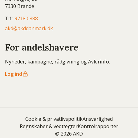
7330 Brande
Tlf.:
9718 0888
akd@akddanmark.dk
For andelshavere
Nyheder, kampagne, rådgivning og Avlerinfo.
Log ind
Cookie & privatlivspolitik
Ansvarlighed
Regnskaber & vedtægter
Kontrolrapporter
© 2026 AKD