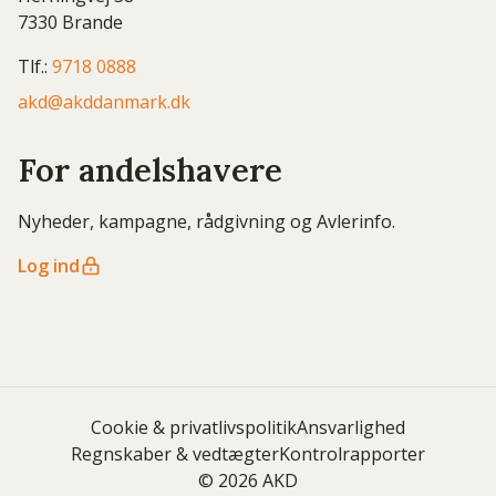
7330 Brande
Tlf.:
9718 0888
akd@akddanmark.dk
For andelshavere
Nyheder, kampagne, rådgivning og Avlerinfo.
Log ind
Cookie & privatlivspolitik
Ansvarlighed
Regnskaber & vedtægter
Kontrolrapporter
© 2026 AKD