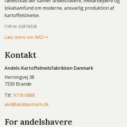
fællesskab der samler andelshavere, medarbejdere og
lokalsamfund om moderne, ansvarlig produktion af
kartoffelstivelse.
CVR nr: 62818328
Læs mere om AKD
Kontakt
Andels-Kartoffelmelsfabrikken Danmark
Herningvej 38
7330 Brande
Tlf.:
9718 0888
akd@akddanmark.dk
For andelshavere