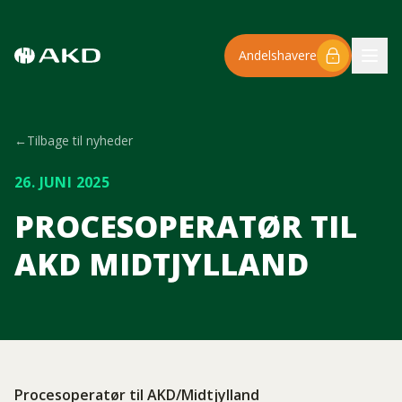
Spring til hovedindhold
Andelshavere
←
Tilbage til nyheder
26. JUNI 2025
PROCESOPERATØR TIL
AKD MIDTJYLLAND
Procesoperatør til AKD/Midtjylland